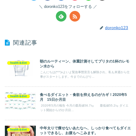
doronko123をフォローする
doronko123
関連記事
朝のルーティーン、体重計測そしてブリタの1杯のレモ
health＆diet
ン水から
こんにちは(*^^)vよいよ緊急事態宣言も解除され、私も来週から仕
事がスタートします。今までのんびり...
食べるダイエット・食欲を抑えるのがカギ！2020年5
health＆diet
月 15日か月目
2020年5月の報告 今月の最高値56.7㎏ 最低値55.2㎏ ダイエ
ット開始から15か月目...
中年太りで痩せないあたなへ、しっかり食べてもダイエ
health＆diet
ットできるし、お腹もへこみます。