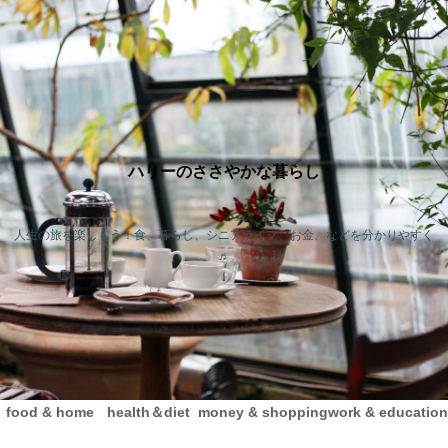
ハリーのささやかな暮らし
人生の旅を楽しもう！食、暮らし、シニアライフ、お金、などを分かりやすく
♬
food & home
health＆diet
money & shopping
work & education