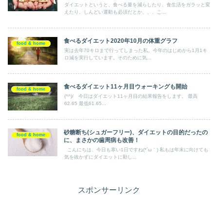
ダイエットというと、食べる量を減らしたり、食生活をガラッと変
えたり、しんどい運動も必須だとか、、、こ...
食べるダイエット2020年10月の体重グラフ
food & home
実は去年70キロまで行ってしまった私。今年のはじめから1月1キ
ロ減を実行しています。そのために気...
食べるダイエット11ヶ月目ウォーキングも開始
food & home
(^^)/ 今日はダイエット11ヶ月目の結果報告をします。 最高
62.65 最低61.65...
砂糖断ち(シュガーフリー)、ダイエットの目的だったの
food & home
に、まさかの歯周病も改善！
こんにちは、今日も寒い1日ですね(*´ω｀) 私もは年末に向けても
気を抜かずにダイエットに勤し...
スポンサーリンク