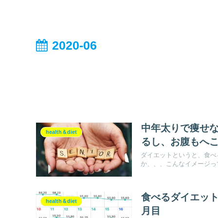
2020-06
中年太りで痩せ
health＆diet
るし、お腹もへ
ダイエットというと、食べ
か、、、こんなイメージって
食べるダイエット
health＆diet
月目