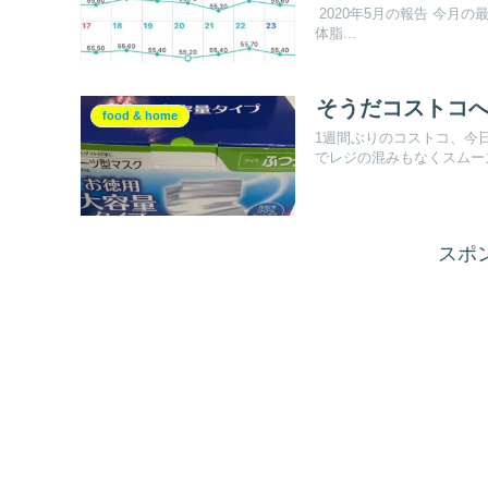
2020年5月の報告 今月の
体脂...
そうだコストコへ行
food & home
1週間ぶりのコストコ、今
でレジの混みもなくスムーズ
スポ