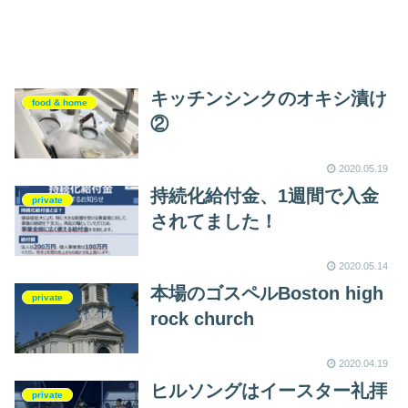
キッチンシンクのオキシ漬け
food & home
②
2020.05.19
持続化給付金、1週間で入金
private
されてました！
2020.05.14
本場のゴスペルBoston high
private
rock church
2020.04.19
ヒルソングはイースター礼拝
private