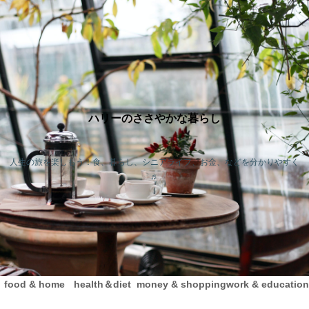
ハリーのささやかな暮らし
人生の旅を楽しもう！食、暮らし、シニアライフ、お金、などを分かりやすく
♬
food & home
health＆diet
money & shopping
work & education