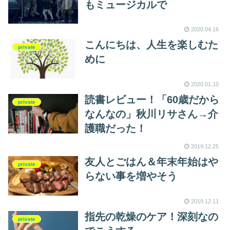
もミュージカルで
2020.04.16
こんにちは、人生を楽しむた
private
めに
2020.01.10
読書レビュー！「60歳だから
private
なんなの」秋川リサさん→介
護職だった！
2019.12.25
友人とごはん＆年末年始はや
private
らない事を増やそう
2019.12.11
指先の乾燥のケア！深刻なの
private