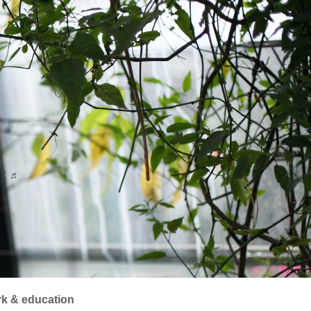
く♬
k & education