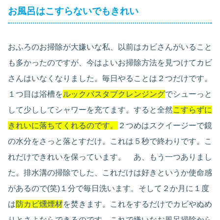
お風呂はこすらないでもきれい
おふろのお掃除が大嫌いな私、以前はカビさんがいること
も多かったのですが、今はよいお掃除方法を見つけてカビ
さんはいなくなりました。毎日やることは２つだけです。
１つ目は浴槽を
ルックバスタブクレンジング
でシューっと
して少ししてシャワーを充てます。すると全然
こすらずに
きれいに落ちてくれるのです。
２つめはスクイージーで鏡
の水分をさっと落とすだけ。これは５秒で終わりです。こ
れだけできれいを保っています。 あ、もう一つありまし
た。排水溝の掃除でした、これだけは好きというか使命感
があるので(笑)１分で毎日洗います。そして２か月に１度
は
防カビ燻煙材
を焚きます。これをするだけでカビやぬめ
りとさよならできるのです。これで嫌いなお風呂掃除から